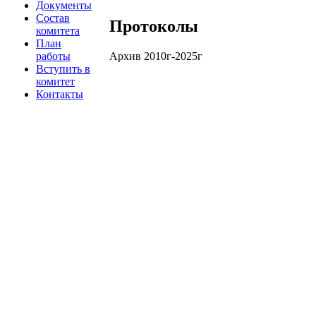
Документы
Состав
Протоколы
комитета
План
Архив 2010г-2025г
работы
Вступить в
комитет
Контакты
О комитете
Партнеры
Документы
Состав комитета
План работы