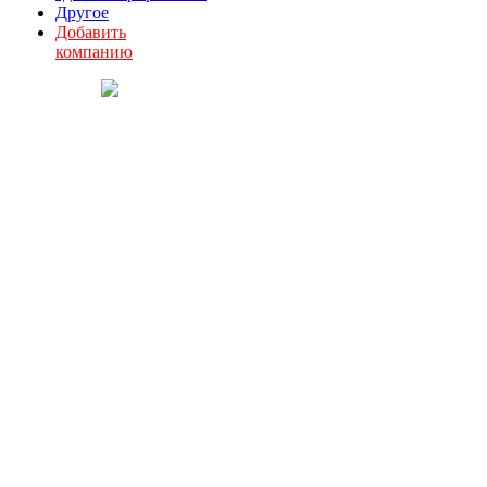
Другое
Добавить
компанию
О комитете
Партнеры
Документы
Состав комитета
План работы
Вступить в комитет
Контакты