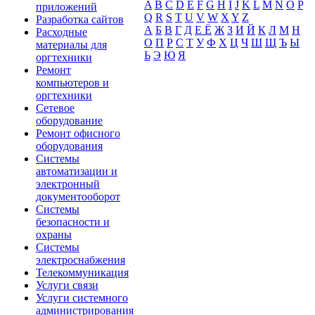
A
B
C
D
E
F
G
H
I
J
K
L
M
N
O
P
приложений
Q
R
S
T
U
V
W
X
Y
Z
Разработка сайтов
А
Б
В
Г
Д
Е Ё
Ж
З
И
Й
К
Л
М
Н
Расходные
О
П
Р
С
Т
У
Ф
Х
Ц
Ч
Ш
Щ
Ъ
Ы
материалы для
Ь
Э
Ю
Я
оргтехники
Ремонт
компьютеров и
оргтехники
Сетевое
оборудование
Ремонт офисного
оборудования
Системы
автоматизации и
электронный
документооборот
Системы
безопасности и
охраны
Системы
электроснабжения
Телекоммуникация
Услуги связи
Услуги системного
администрирования