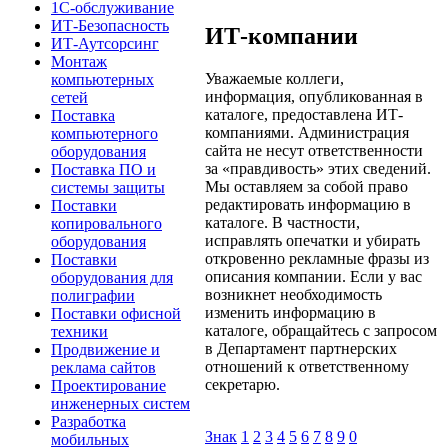
1С-обслуживание
ИТ-Безопасность
ИТ-компании
ИТ-Аутсорсинг
Монтаж
Уважаемые коллеги,
компьютерных
информация, опубликованная в
сетей
каталоге, предоставлена ИТ-
Поставка
компаниями. Администрация
компьютерного
сайта не несут ответственности
оборудования
за «правдивость» этих сведений.
Поставка ПО и
Мы оставляем за собой право
системы защиты
редактировать информацию в
Поставки
каталоге. В частности,
копировального
исправлять опечатки и убирать
оборудования
откровенно рекламные фразы из
Поставки
описания компании. Если у вас
оборудования для
возникнет необходимость
полиграфии
изменить информацию в
Поставки офисной
каталоге, обращайтесь с запросом
техники
в Департамент партнерских
Продвижение и
отношений к ответственному
реклама сайтов
секретарю.
Проектирование
инженерных систем
Разработка
Знак
1
2
3
4
5
6
7
8
9
0
мобильных