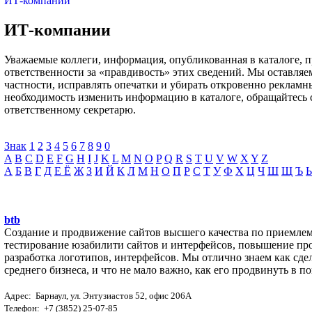
ИТ-компании
ИТ-компании
Уважаемые коллеги, информация, опубликованная в каталоге, 
ответственности за «правдивость» этих сведений. Мы оставляе
частности, исправлять опечатки и убирать откровенно рекламн
необходимость изменить информацию в каталоге, обращайтесь 
ответственному секретарю.
Знак
1
2
3
4
5
6
7
8
9
0
A
B
C
D
E
F
G
H
I
J
K
L
M
N
O
P
Q
R
S
T
U
V
W
X
Y
Z
А
Б
В
Г
Д
Е Ё
Ж
З
И
Й
К
Л
М
Н
О
П
Р
С
Т
У
Ф
Х
Ц
Ч
Ш
Щ
Ъ
btb
Создание и продвижение сайтов высшего качества по приемле
тестирование юзабилити сайтов и интерфейсов, повышение про
разработка логотипов, интерфейсов. Мы отлично знаем как сде
среднего бизнеса, и что не мало важно, как его продвинуть в 
Адрес: Барнаул, ул. Энтузиастов 52, офис 206А
Телефон: +7 (3852) 25-07-85