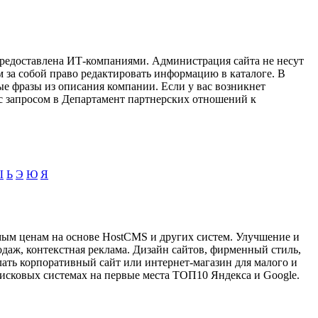
предоставлена ИТ-компаниями. Администрация сайта не несут
м за собой право редактировать информацию в каталоге. В
ые фразы из описания компании. Если у вас возникнет
с запросом в Департамент партнерских отношений к
Ы
Ь
Э
Ю
Я
мым ценам на основе HostCMS и других систем. Улучшение и
даж, контекстная реклама. Дизайн сайтов, фирменный стиль,
лать корпоративный сайт или интернет-магазин для малого и
поисковых системах на первые места ТОП10 Яндекса и Google.