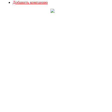
Добавить компанию
О комитете
Партнеры
Документы
Состав комитета
План работы
Вступить в комитет