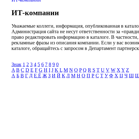
ИТ-компании
Уважаемые коллеги, информация, опубликованная в катало
Администрация сайта не несут ответственности за «правди
право редактировать информацию в каталоге. В частности,
рекламные фразы из описания компании. Если у вас возн
каталоге, обращайтесь с запросом в Департамент партнерс
Знак
1
2
3
4
5
6
7
8
9
0
A
B
C
D
E
F
G
H
I
J
K
L
M
N
O
P
Q
R
S
T
U
V
W
X
Y
Z
А
Б
В
Г
Д
Е Ё
Ж
З
И
Й
К
Л
М
Н
О
П
Р
С
Т
У
Ф
Х
Ц
Ч
Ш