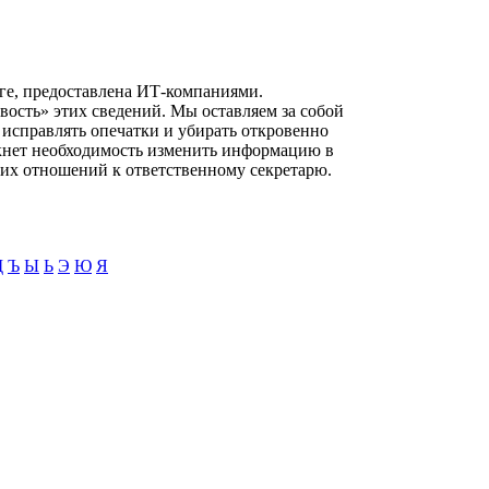
ге, предоставлена ИТ-компаниями.
вость» этих сведений. Мы оставляем за собой
 исправлять опечатки и убирать откровенно
икнет необходимость изменить информацию в
ких отношений к ответственному секретарю.
Щ
Ъ
Ы
Ь
Э
Ю
Я