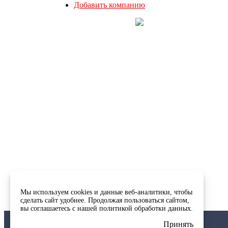
Добавить компанию
О комитете
Проекты
Партнеры
Лучшие ИТ проекты
Документы
Форум ИТ
Состав комитета
Education
План работы
Безопасность объектов
КИИ
Вступить в комитет
Мы используем cookies и данные веб-аналитики, чтобы
Разместить кейс
сделать сайт удобнее. Продолжая пользоваться сайтом,
Контакты
вы соглашаетесь с нашей
политикой обработки данных.
project.it-alttpp.ru
|
Принять