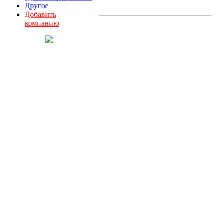
Другое
Добавить
компанию
О комитете
Партнеры
Документы
Состав комитета
План работы
Вступить в комитет