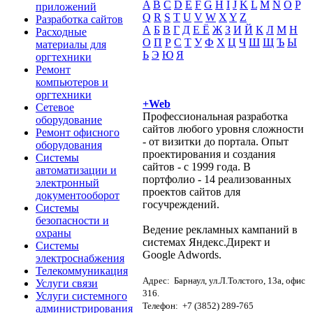
A
B
C
D
E
F
G
H
I
J
K
L
M
N
O
P
приложений
Q
R
S
T
U
V
W
X
Y
Z
Разработка сайтов
А
Б
В
Г
Д
Е Ё
Ж
З
И
Й
К
Л
М
Н
Расходные
О
П
Р
С
Т
У
Ф
Х
Ц
Ч
Ш
Щ
Ъ
Ы
материалы для
Ь
Э
Ю
Я
оргтехники
Ремонт
компьютеров и
оргтехники
+Web
Сетевое
Профессиональная разработка
оборудование
сайтов любого уровня сложности
Ремонт офисного
- от визитки до портала. Опыт
оборудования
проектирования и создания
Системы
сайтов - с 1999 года. В
автоматизации и
портфолио - 14 реализованных
электронный
проектов сайтов для
документооборот
госучреждений.
Системы
безопасности и
Ведение рекламных кампаний в
охраны
системах Яндекс.Директ и
Системы
Google Adwords.
электроснабжения
Телекоммуникация
Адрес: Барнаул, ул.Л.Толстого, 13а, офис
Услуги связи
316.
Услуги системного
Телефон: +7 (3852) 289-765
администрирования