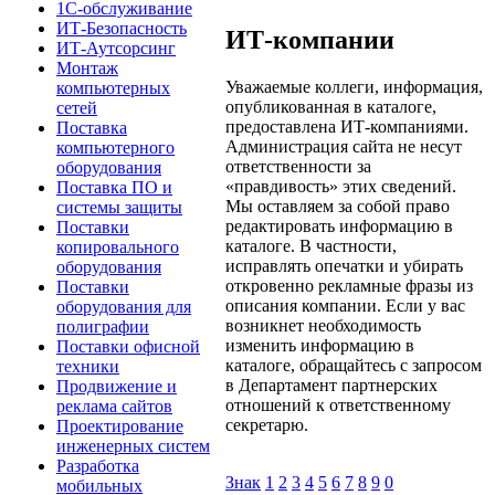
1С-обслуживание
ИТ-Безопасность
ИТ-компании
ИТ-Аутсорсинг
Монтаж
Уважаемые коллеги, информация,
компьютерных
опубликованная в каталоге,
сетей
предоставлена ИТ-компаниями.
Поставка
Администрация сайта не несут
компьютерного
ответственности за
оборудования
«правдивость» этих сведений.
Поставка ПО и
Мы оставляем за собой право
системы защиты
редактировать информацию в
Поставки
каталоге. В частности,
копировального
исправлять опечатки и убирать
оборудования
откровенно рекламные фразы из
Поставки
описания компании. Если у вас
оборудования для
возникнет необходимость
полиграфии
изменить информацию в
Поставки офисной
каталоге, обращайтесь с запросом
техники
в Департамент партнерских
Продвижение и
отношений к ответственному
реклама сайтов
секретарю.
Проектирование
инженерных систем
Разработка
Знак
1
2
3
4
5
6
7
8
9
0
мобильных