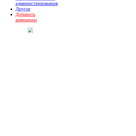
администрирования
Другое
Добавить
компанию
О комитете
Партнеры
Документы
Состав комитета
План работы
Вступить в комитет