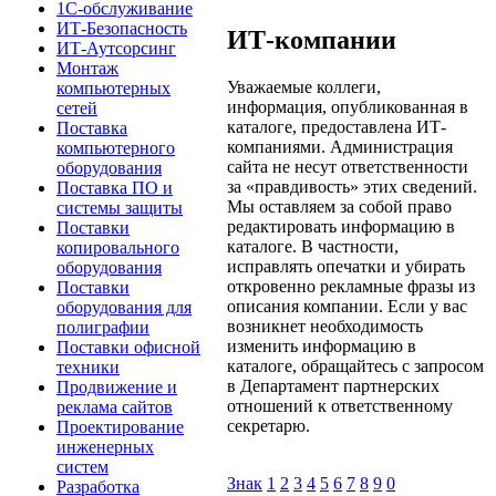
1С-обслуживание
ИТ-Безопасность
ИТ-компании
ИТ-Аутсорсинг
Монтаж
Уважаемые коллеги,
компьютерных
информация, опубликованная в
сетей
каталоге, предоставлена ИТ-
Поставка
компаниями. Администрация
компьютерного
сайта не несут ответственности
оборудования
за «правдивость» этих сведений.
Поставка ПО и
Мы оставляем за собой право
системы защиты
редактировать информацию в
Поставки
каталоге. В частности,
копировального
исправлять опечатки и убирать
оборудования
откровенно рекламные фразы из
Поставки
описания компании. Если у вас
оборудования для
возникнет необходимость
полиграфии
изменить информацию в
Поставки офисной
каталоге, обращайтесь с запросом
техники
в Департамент партнерских
Продвижение и
отношений к ответственному
реклама сайтов
секретарю.
Проектирование
инженерных
систем
Знак
1
2
3
4
5
6
7
8
9
0
Разработка