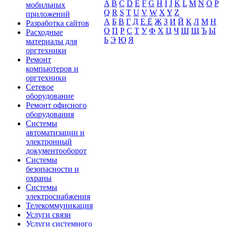
A
B
C
D
E
F
G
H
I
J
K
L
M
N
O
P
мобильных
Q
R
S
T
U
V
W
X
Y
Z
приложений
А
Б
В
Г
Д
Е Ё
Ж
З
И
Й
К
Л
М
Н
Разработка сайтов
О
П
Р
С
Т
У
Ф
Х
Ц
Ч
Ш
Щ
Ъ
Ы
Расходные
Ь
Э
Ю
Я
материалы для
оргтехники
Ремонт
компьютеров и
оргтехники
Сетевое
оборудование
Ремонт офисного
оборудования
Системы
автоматизации и
электронный
документооборот
Системы
безопасности и
охраны
Системы
электроснабжения
Телекоммуникация
Услуги связи
Услуги системного