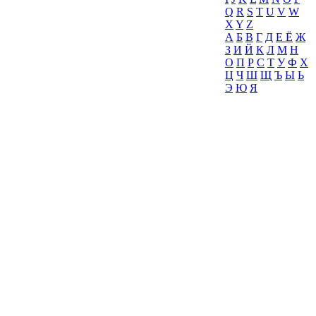
Q
R
S
T
U
V
W
X
Y
Z
А
Б
В
Г
Д
Е Ё
Ж
З
И
Й
К
Л
М
Н
О
П
Р
С
Т
У
Ф
Х
Ц
Ч
Ш
Щ
Ъ
Ы
Ь
Э
Ю
Я
О комитете