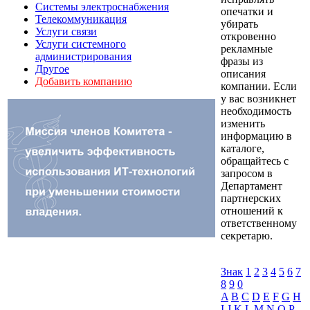
Системы электроснабжения
опечатки и
Телекоммуникация
убирать
Услуги связи
откровенно
Услуги системного
рекламные
администрирования
фразы из
Другое
описания
Добавить компанию
компании. Если
у вас возникнет
необходимость
изменить
информацию в
каталоге,
обращайтесь с
запросом в
Департамент
партнерских
отношений к
ответственному
секретарю.
Знак
1
2
3
4
5
6
7
8
9
0
A
B
C
D
E
F
G
H
I
J
K
L
M
N
O
P