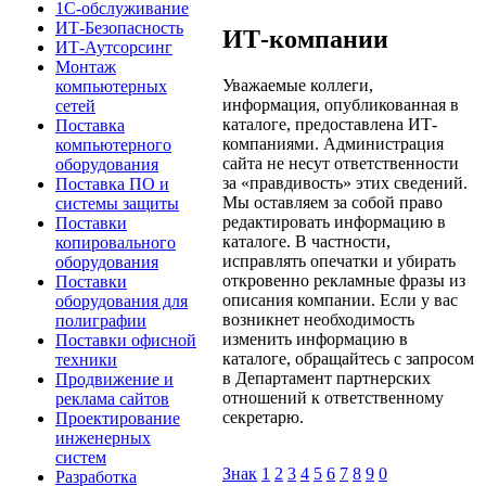
1С-обслуживание
ИТ-Безопасность
ИТ-компании
ИТ-Аутсорсинг
Монтаж
Уважаемые коллеги,
компьютерных
информация, опубликованная в
сетей
каталоге, предоставлена ИТ-
Поставка
компаниями. Администрация
компьютерного
сайта не несут ответственности
оборудования
за «правдивость» этих сведений.
Поставка ПО и
Мы оставляем за собой право
системы защиты
редактировать информацию в
Поставки
каталоге. В частности,
копировального
исправлять опечатки и убирать
оборудования
откровенно рекламные фразы из
Поставки
описания компании. Если у вас
оборудования для
возникнет необходимость
полиграфии
изменить информацию в
Поставки офисной
каталоге, обращайтесь с запросом
техники
в Департамент партнерских
Продвижение и
отношений к ответственному
реклама сайтов
секретарю.
Проектирование
инженерных
систем
Знак
1
2
3
4
5
6
7
8
9
0
Разработка