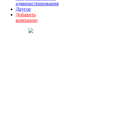
администрирования
Другое
Добавить
компанию
О комитете
Партнеры
Документы
Состав комитета
План работы
Вступить в комитет