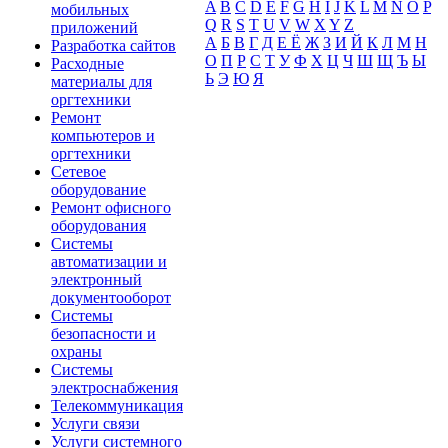
A
B
C
D
E
F
G
H
I
J
K
L
M
N
O
P
мобильных
Q
R
S
T
U
V
W
X
Y
Z
приложений
А
Б
В
Г
Д
Е Ё
Ж
З
И
Й
К
Л
М
Н
Разработка сайтов
О
П
Р
С
Т
У
Ф
Х
Ц
Ч
Ш
Щ
Ъ
Ы
Расходные
Ь
Э
Ю
Я
материалы для
оргтехники
Ремонт
компьютеров и
оргтехники
Сетевое
оборудование
Ремонт офисного
оборудования
Системы
автоматизации и
электронный
документооборот
Системы
безопасности и
охраны
Системы
электроснабжения
Телекоммуникация
Услуги связи
Услуги системного