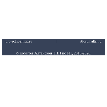
Главная
/
Карта сайта
Нашли ошибку на сайте? Сообщите нам! Выделите текст с ошибкой и
нажмите Ctrl+Enter
project.it-alttpp.ru
|
itforumaltai.ru
© Комитет Алтайской ТПП по ИТ, 2013-2026.