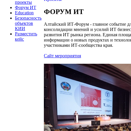
проекты
Форум ИТ
ФОРУМ ИТ
Education
Безопасность
объектов
Алтайский ИТ-Форум - главное событие д
КИИ
консолидации мнений и усилий ИТ бизнеса
Разместить
развития ИТ рынка региона. Единая площа
кейс
информации о новых продуктах и технолог
участниками ИТ-сообщества края.
Сайт мероприятия