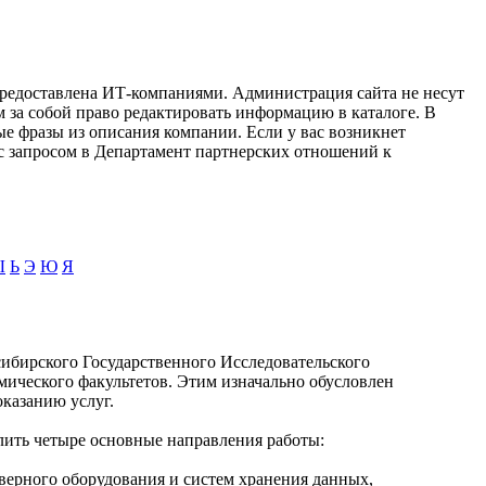
предоставлена ИТ-компаниями. Администрация сайта не несут
м за собой право редактировать информацию в каталоге. В
ые фразы из описания компании. Если у вас возникнет
с запросом в Департамент партнерских отношений к
Ы
Ь
Э
Ю
Я
ибирского Государственного Исследовательского
мического факультетов. Этим изначально обусловлен
казанию услуг.
ить четыре основные направления работы:
рверного оборудования и систем хранения данных,