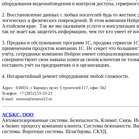
оборудования видеонаблюдения и контроля доступа, серверно
2. Восстановление данных с любых носителей будь то жестки
логических и физических повреждений. В этом компания Нейро
Алтайском крае. Так же мы оказываем услуги и консультации в
так не знает как защитить информацию, чем тот кто умеет её во
3. Продажа и обслуживание программ 1С, продажа сервисов 1С,
применением продуктов компании 1С. Не секрет что большинст
учёта, сотрудники компании Нейрон имеют специализированно
совершенствуют свои навыки помогая своим клиентам не тольк
поставить учёт на предприятиях и в организациях.
4. Негарантийный ремонт оборудования любой сложности.
Адрес: 656031, г. Барнаул, пр-кт. Строителей 117, офис 342
Телефон: +7 (3852) 55-33-23
E-mail: neuron@neuron22.ru
АСБКС, ООО
Автоматизированные системы. Безопасность. Климат. Связь. И
к бизнес процессу компании клиента. Системы безопаности. 
системы. Воротные системы. Шлагбаумы. СКУД.