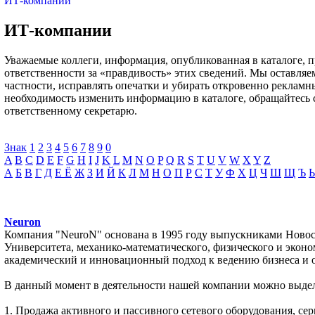
ИТ-компании
ИТ-компании
Уважаемые коллеги, информация, опубликованная в каталоге, 
ответственности за «правдивость» этих сведений. Мы оставляе
частности, исправлять опечатки и убирать откровенно рекламн
необходимость изменить информацию в каталоге, обращайтесь 
ответственному секретарю.
Знак
1
2
3
4
5
6
7
8
9
0
A
B
C
D
E
F
G
H
I
J
K
L
M
N
O
P
Q
R
S
T
U
V
W
X
Y
Z
А
Б
В
Г
Д
Е Ё
Ж
З
И
Й
К
Л
М
Н
О
П
Р
С
Т
У
Ф
Х
Ц
Ч
Ш
Щ
Ъ
Neuron
Компания "NeuroN" основана в 1995 году выпускниками Новос
Университета, механико-математического, физического и эконо
академический и инновационный подход к ведению бизнеса и о
В данный момент в деятельности нашей компании можно выдел
1. Продажа активного и пассивного сетевого оборудования, се