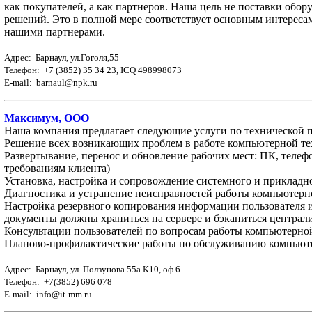
как покупателей, а как партнеров. Наша цель не поставки обор
решений. Это в полной мере соответствует основным интересам 
нашими партнерами.
Адрес: Барнаул, ул.Гоголя,55
Телефон: +7 (3852) 35 34 23, ICQ 498998073
E-mail: barnaul@npk.ru
Максимум, ООО
Наша компания предлагает следующие услуги по технической п
Решение всех возникающих проблем в работе компьютерной т
Развертывание, перенос и обновление рабочих мест: ПК, телеф
требованиям клиента)
Установка, настройка и сопровождение системного и приклад
Диагностика и устранение неисправностей работы компьютерн
Настройка резервного копирования информации пользователя и 
документы должны храниться на сервере и бэкапиться централ
Консультации пользователей по вопросам работы компьютерно
Планово-профилактические работы по обслуживанию компьют
Адрес: Барнаул, ул. Ползунова 55а К10, оф.6
Телефон: +7(3852) 696 078
E-mail: info@it-mm.ru