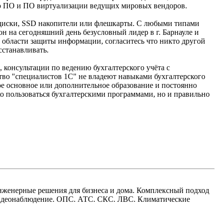
го ПО и ПО виртуализации ведущих мировых вендоров.
е диски, SSD накопители или флешкарты. С любыми типами
н на сегодняшний день безусловный лидер в г. Барнауле и
 области защиты информации, согласитесь что никто другой
сстанавливать.
 консультации по ведению бухгалтерского учёта с
во "специалистов 1С" не владеют навыками бухгалтерского
е основное или дополнительное образование и постоянно
о пользоваться бухгалтерскими программами, но и правильно
нженерные решения для бизнеса и дома. Комплексный подход
Видеонаблюдение. ОПС. АТС. СКС. ЛВС. Климатические