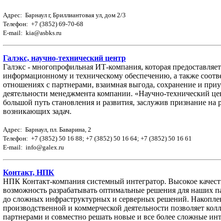
Адрес: Барнаул г, Бриллиантовая ул, дом 2/3
Телефон: +7 (3852) 69-70-68
E-mail: kia@asbks.ru
Галэкс, научно-технический центр
Галэкс - многопрофильная ИТ-компания, которая предоставляе
информационному и техническому обеспечению, а также соотв
отношениях с партнерами, взаимная выгода, сохранение и при
деятельности менеджмента компании. «Научно-технический цент
большой путь становления и развития, заслужив признание на 
возникающих задач.
Адрес: Барнаул, пл. Баварина, 2
Телефон: +7 (3852) 50 16 88; +7 (3852) 50 16 64; +7 (3852) 50 16 61
E-mail: info@galex.ru
Контакт, НПК
НПК Контакт-компания системный интегратор. Высокое качеств
возможность разрабатывать оптимальные решения для наших п
до сложных инфраструктурных и серверных решений. Накопленн
производственной и коммерческой деятельности позволяет кол
партнерами и совместно решать новые и все более сложные ин