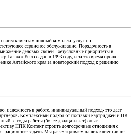
т своим клиентам полный комплекс услуг по
етствующее сервисное обслуживание. Порядочность в
умножение деловых связей - безусловные приоритеты в
р Галэкс» был создан в 1993 году, и за это время прошел
рынке Алтайского края за новаторский подход к решению
о, надежность в работе, индивидуальный подход- это дает
артнеров. Комплексный подход от поставки картриджей и ПК
ый за годы работы (более двадцати лет) опыт
лективу НПК Контакт строить долгосрочные отношения с
теграционные задачи. Мы рассматриваем наших клиентов не